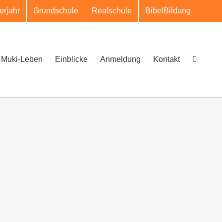
erjahr
Grundschule
Realschule
BibelBildung
Muki-Leben
Einblicke
Anmeldung
Kontakt