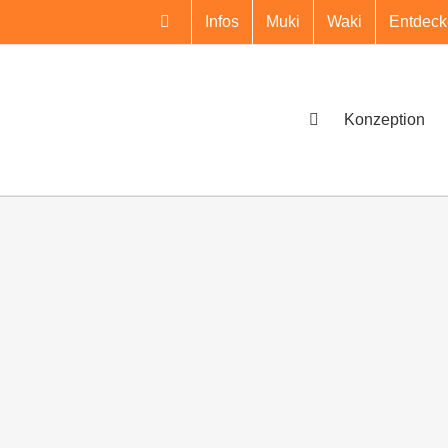
Infos
Muki
Waki
Entdeck
Konzeption